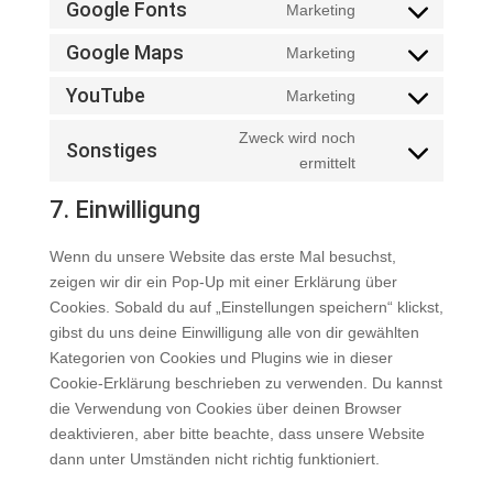
Google Fonts
Marketing
Consent
service
to
google-
Google Maps
Marketing
Consent
service
recaptcha
to
YouTube
Marketing
google-
Consent
service
fonts
to
Zweck wird noch
google-
Sonstiges
service
Consent
ermittelt
maps
youtube
to
7. Einwilligung
service
sonstiges
Wenn du unsere Website das erste Mal besuchst,
zeigen wir dir ein Pop-Up mit einer Erklärung über
Cookies. Sobald du auf „Einstellungen speichern“ klickst,
gibst du uns deine Einwilligung alle von dir gewählten
Kategorien von Cookies und Plugins wie in dieser
Cookie-Erklärung beschrieben zu verwenden. Du kannst
die Verwendung von Cookies über deinen Browser
deaktivieren, aber bitte beachte, dass unsere Website
dann unter Umständen nicht richtig funktioniert.