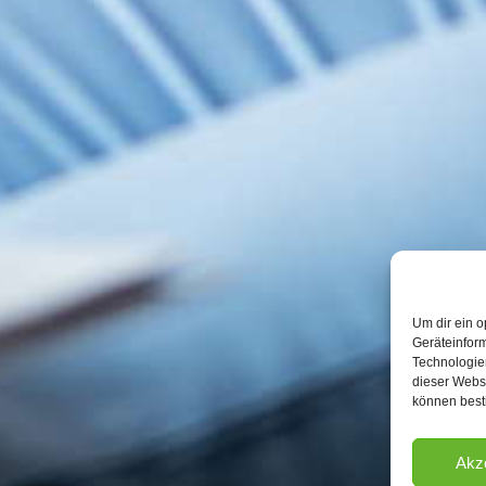
Um dir ein o
Geräteinfor
Technologien
dieser Websi
können best
Akz