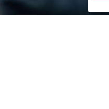
che
 eines Pflegedienstes gepflegt werden
ragraf 37 Absatz 3 SGB XI in
 Pflege durchführen lassen. Dies wird
einsatz“ oder „Beratungsbesuch“
lichkeit statt. Wir nehmen uns Zeit, Ihre
en des Alltages zu verstehen. Ziel ist
zu sichern und die Pflegeperson zu