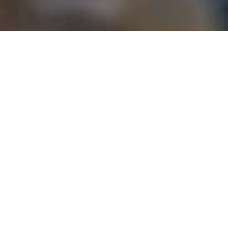
Bedeutung der Beratungsbesu
Pflegebedürftige, die zu Hause ohne Hilfe
und Pflegegeld erhalten, müssen nach Pa
regelmäßigen Abständen eine Beratung zur
oft auch als (verpflichtender) „Beratungs
bezeichnet.
Individuelle Bedürfnisanalyse
Jeder Beratungsbesuch findet in ihrer Häus
Bedürfnisse, Wünsche und die Anforderung
es, die Qualität in der häuslichen Pflege 
unterstützen.