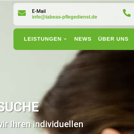
E-Mail


info@tabeas-pflegedienst.de
LEISTUNGEN
NEWS
ÜBER UNS
SUCHE
r Ihren individuellen