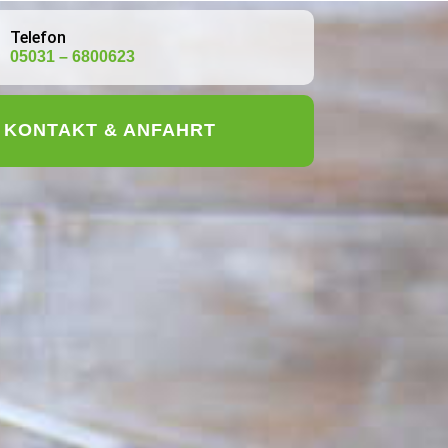
Telefon
05031 – 6800623
KONTAKT & ANFAHRT