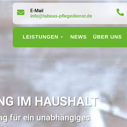
E-Mail


info@tabeas-pflegedienst.de
LEISTUNGEN
NEWS
ÜBER UNS
NG IM HAUSHALT
tag für ein unabhängiges