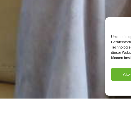
Um dir ein o
Geräteinfor
Technologien
dieser Websi
können best
Akz
stützung